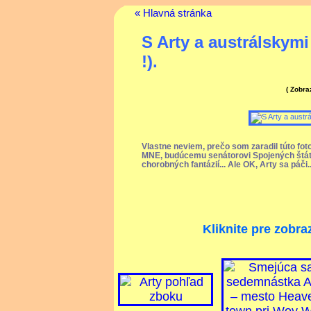
« Hlavná stránka
S Arty a austrálskym
!).
( Zobr
Vlastne neviem, prečo som zaradil túto foto
MNE, budúcemu senátorovi Spojených štát
chorobných fantázií... Ale OK, Arty sa páči.
Kliknite pre zobra