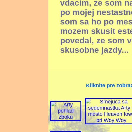
vdacim, ze som na
po mojej nestastn
som sa ho po mesia
mozem skusit este
povedal, ze som v
skusobne jazdy...
Kliknite pre zobra