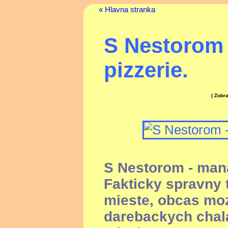
« Hlavna stranka
S Nestorom
pizzerie.
( Zobr
S Nestorom - mana
Fakticky spravny
mieste, obcas mo
darebackych chala