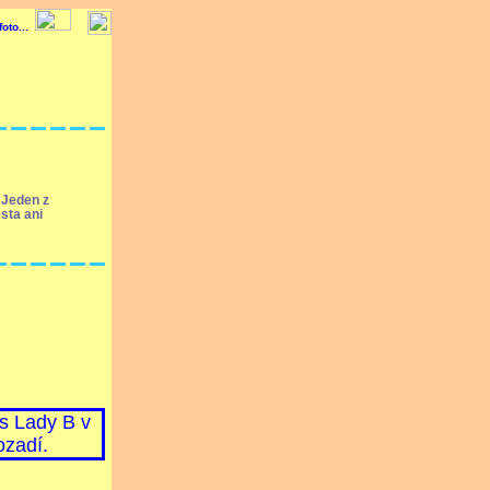
 Jeden z
sta ani