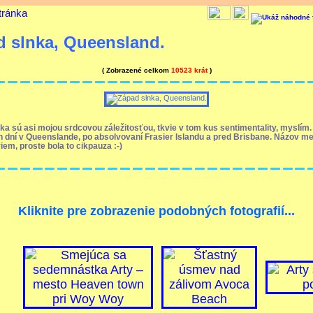
tránka
d slnka, Queensland.
( Zobrazené celkom
10523 krát
)
ka sú asi mojou srdcovou záležitosťou, tkvie v tom kus sentimentality, myslím.
 dní v Queenslande, po absolvovaní Frasier Islandu a pred Brisbane. Názov me
iem, proste bola to cikpauza :-)
Kliknite pre zobrazenie podobných fotografií...