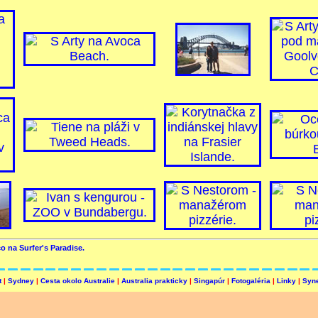
o na Surfer's Paradise.
t
|
Sydney
|
Cesta okolo Australie
|
Australia prakticky
|
Singapúr
|
Fotogaléria
|
Linky
|
Syne