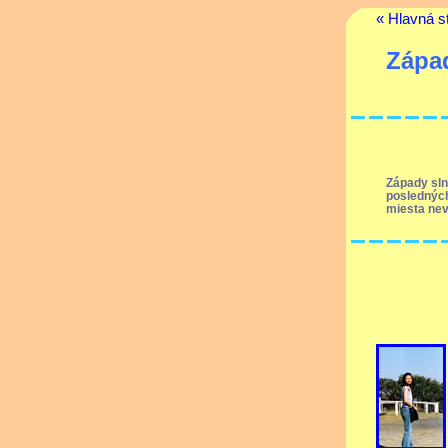
« Hlavná s
Zápa
Západy sln
posledných
miesta nev