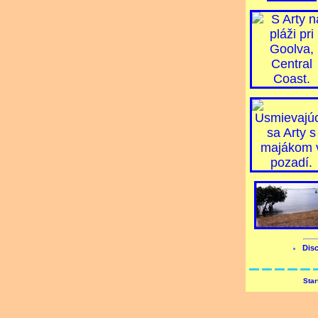
Disc
Star