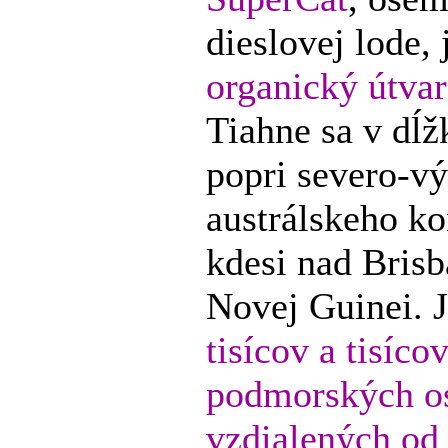
dieslovej lode, 
organický útvar
Tiahne sa v dĺ
popri severo-v
austrálskeho ko
kdesi nad Brisb
Novej Guinei. J
tisícov a tisíc
podmorských o
vzdialených od