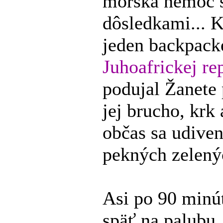
morská nemoc 
dôsledkami... K
jeden backpack
Juhoafrickej re
podujal Žanete
jej brucho, krk 
občas sa udiven
pekných zelený
Asi po 90 minút
späť na palubu.