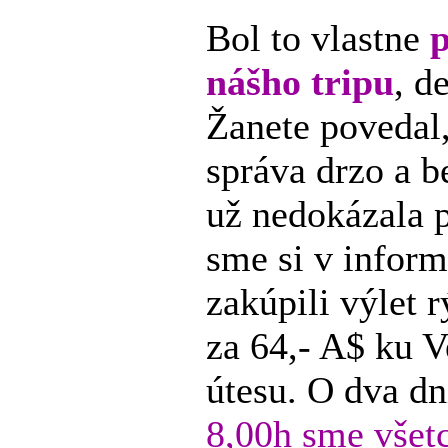
Bol to vlastne
p
nášho tripu
, d
Žanete povedal,
správa drzo a b
už nedokázala p
sme si v inform
zakúpili výlet 
za 64,- A$ ku 
útesu. O dva dn
8,00h sme všetc