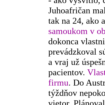
- ako vysvitlo,
Juhoafričan mal
tak na 24, ako a
samoukom v obl
dokonca vlastnil
prevádzkoval 
a vraj už úspeš
pacientov.
Vlas
firmu
. Do Austr
týždňov nepoko
vietor. Plánoval