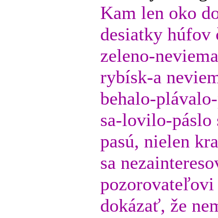
Kam len oko dov
desiatky húfov
zeleno-neviema
rybísk-a neviem
behalo-plávalo-
sa-lovilo-páslo 
pasú, nielen kra
sa nezainteres
pozorovateľovi
dokázať, že ne