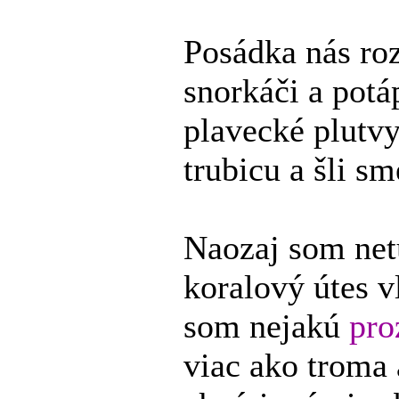
Posádka nás roz
snorkáči a potá
plavecké plutvy
trubicu a šli s
Naozaj som netu
koralový útes v
som nejakú
pro
viac ako troma