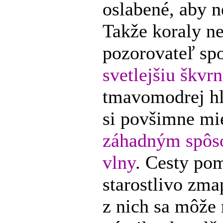
oslabené, aby n
Takže koraly n
pozorovateľ sp
svetlejšiu škvr
tmavomodrej hl
si povšimne mi
záhadným spôso
vlny
. Cesty pom
starostlivo zma
z nich sa môže 