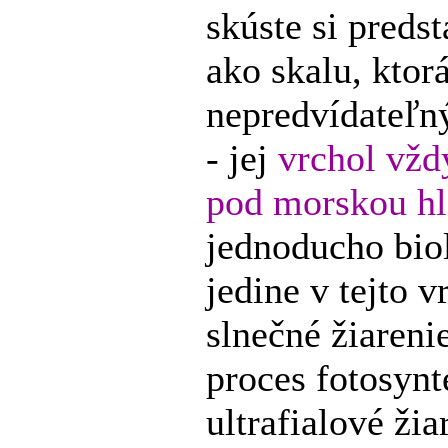
skúste si preds
ako skalu, ktorá
nepredvídateľn
- jej
vrchol vžd
pod morskou hl
jednoducho bio
jedine v tejto v
slnečné žiareni
proces fotosynt
ultrafialové žia