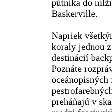
pútnika do mlž
Baskerville.
Napriek všetký
koraly jednou 
destinácií back
Poznáte rozprá
oceánopisných 
pestrofarebných
preháňajú v ska