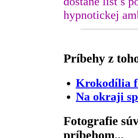
dostane list s 
hypnotickej amb
Príbehy z toho
Krokodília 
Na okraji sp
Fotografie súv
príbehom...