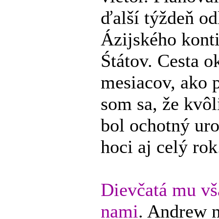
ďalší týždeň od
Ázijského kont
Śtátov. Cesta o
mesiacov, ako p
som sa, že kvô
bol ochotný ur
hoci aj celý rok.
Dievčatá mu vša
nami
. Andrew 