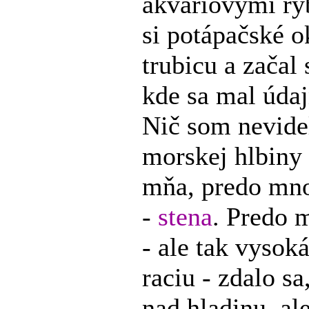
akváriovými ry
si potápačské ok
trubicu a zača
kde sa mal údaj
Nič som nevide
morskej hlbiny
mňa, predo mno
-
stena
. Predo 
- ale tak vysok
raciu - zdalo s
nad hladinu, al