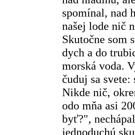
spomínal, nad 
našej lode nič 
Skutočne som sa
dych a do trubi
morská voda. Vy
čuduj sa svete: 
Nikde nič, okre
odo mňa asi 20
byť?", nechápal
jednoduchú sku