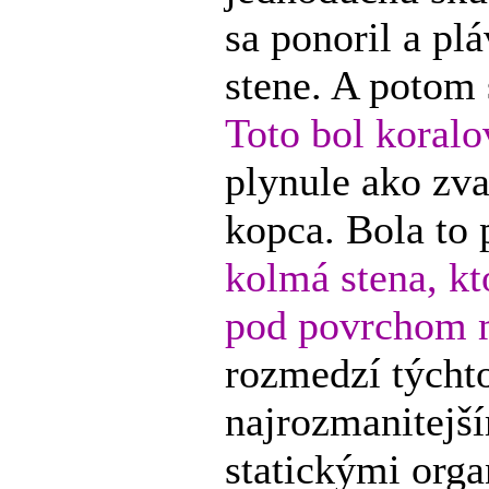
sa ponoril a plá
stene. A potom 
Toto bol koralo
plynule ako zva
kopca. Bola to 
kolmá stena, kt
pod povrchom m
rozmedzí týcht
najrozmanitejš
statickými org