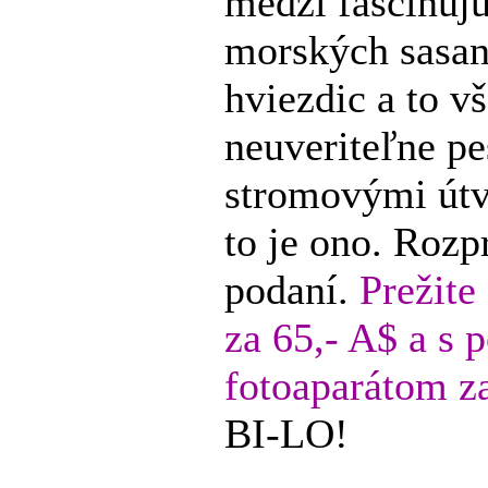
medzi fascinuj
morských sasani
hviezdic a to 
neuveriteľne p
stromovými útv
to je ono. Roz
podaní.
Prežite
za 65,- A$ a s
fotoaparátom z
BI-LO!