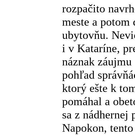
rozpačito navrh
meste a potom 
ubytovňu. Nevi
i v Kataríne, p
náznak záujmu 
pohľad správňá
ktorý ešte k to
pomáhal a obeto
sa z nádhernej 
Napokon, tento