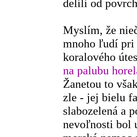
delili od povrc
Myslím, že nie
mnoho ľudí pri 
koralového úte
na palubu hore
Žanetou to však
zle - jej bielu 
slabozelená a p
nevoľnosti bol 