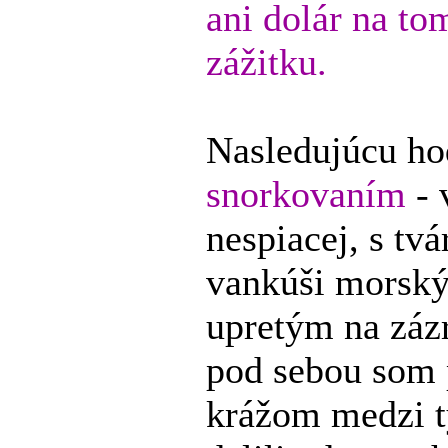
ani dolár na t
zážitku.
Nasledujúcu ho
snorkovaním
- 
nespiacej, s tv
vankúši morský
upretým na záz
pod sebou som 
krážom medzi t