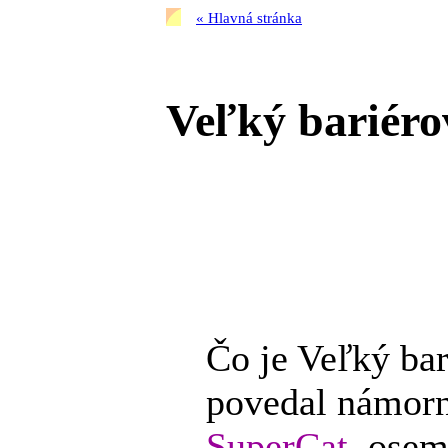
« Hlavná stránka
Veľký bariéro
Čo je Veľký ba
povedal námorn
SuperCat
, osem