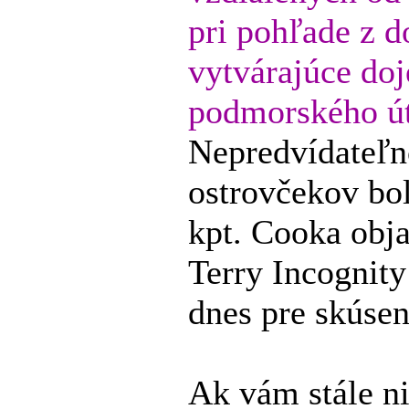
pri pohľade z d
vytvárajúce d
podmorského ú
Nepredvídateľn
ostrovčekov bo
kpt. Cooka obj
Terry Incognity
dnes pre skúse
Ak vám stále ni