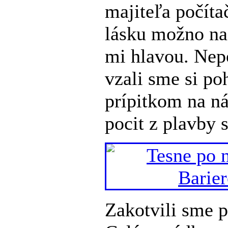
majiteľa počít
lásku možno na 
mi hlavou. Nep
vzali sme si p
prípitkom na ná
pocit z plavby 
Zakotvili sme p