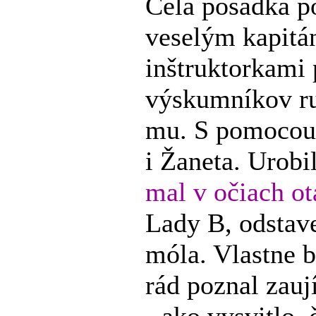
Celá posádka 
veselým kapitá
inštruktorkami
výskumníkov ru
mu. S pomocou 
i Žaneta. Urobi
mal v očiach ot
Lady B, odstav
móla. Vlastne 
rád poznal zau