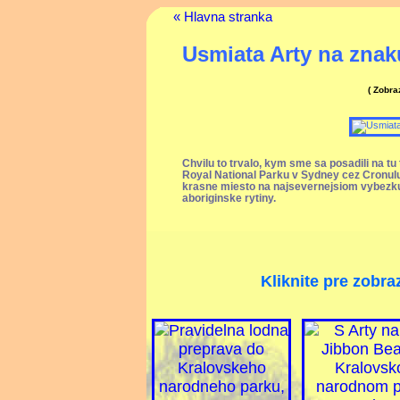
« Hlavna stranka
Usmiata Arty na znak
( Zobr
Chvilu to trvalo, kym sme sa posadili na tu t
Royal National Parku v Sydney cez Cronulu
krasne miesto na najsevernejsiom vybezku 
aboriginske rytiny.
Kliknite pre zobra