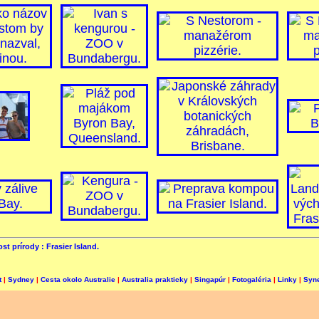
st prírody : Frasier Island.
t
|
Sydney
|
Cesta okolo Australie
|
Australia prakticky
|
Singapúr
|
Fotogaléria
|
Linky
|
Syne