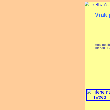
« Hlavná s
Vrak 
Moja malič
Islandu. Ak