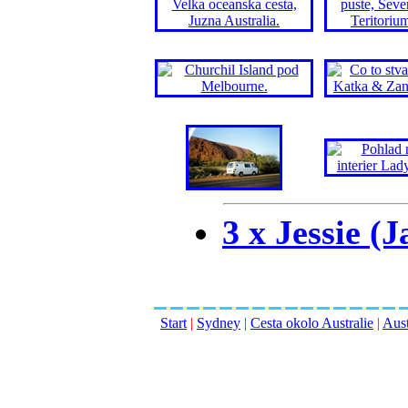
3 x Jessie (
Start
|
Sydney
|
Cesta okolo Australie
|
Aust