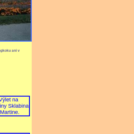
angkoku ani v