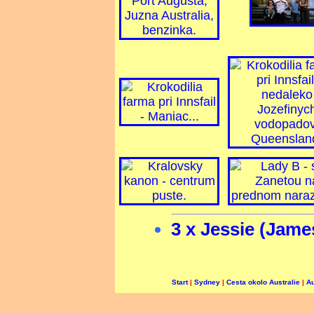
3 x Jessie (Jame
Start
|
Sydney
|
Cesta okolo Australie
|
Au