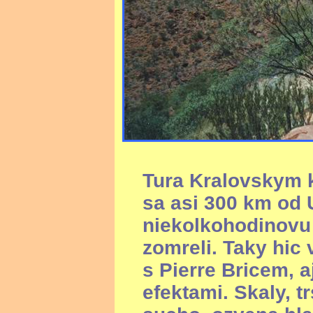
Tura Kralovskym
sa asi 300 km od 
niekolkohodinovu 
zomreli. Taky hic 
s Pierre Bricem, a
efektami. Skaly, tr