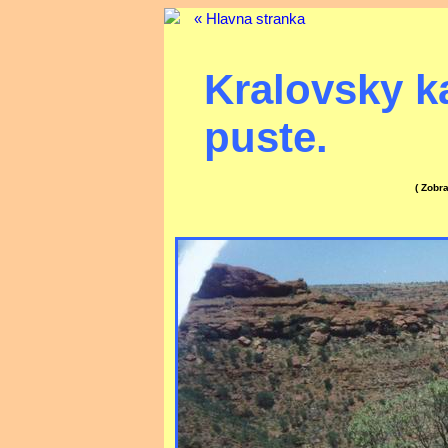
« Hlavna stranka
Kralovsky k
puste.
( Zobr